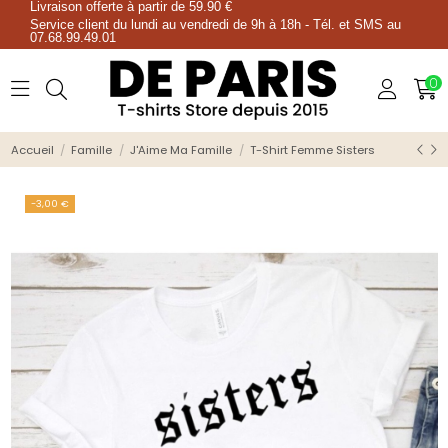
Livraison offerte à partir de 59.90 €
Service client du lundi au vendredi de 9h à 18h - Tél. et SMS au
07.68.99.49.01
0
Accueil
Famille
J'Aime Ma Famille
T-Shirt Femme Sisters
-3,00 €