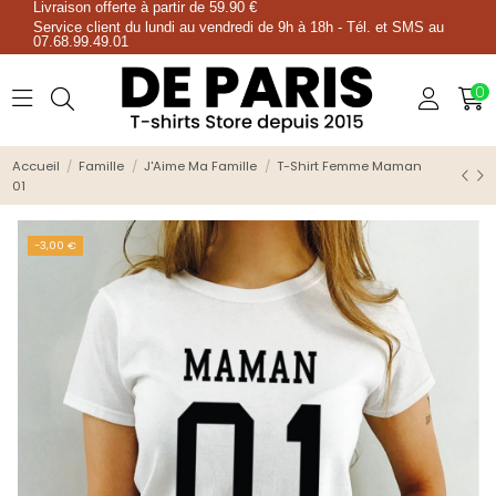
Livraison offerte à partir de 59.90 €
Service client du lundi au vendredi de 9h à 18h - Tél. et SMS au
07.68.99.49.01
0
Accueil
Famille
J'Aime Ma Famille
T-Shirt Femme Maman
01
-3,00 €