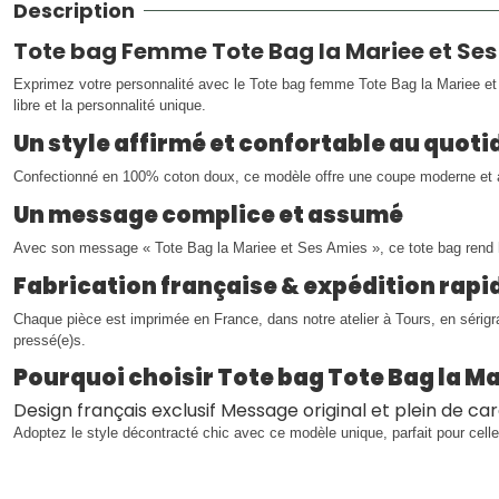
Description
Tote bag Femme Tote Bag la Mariee et Ses
Exprimez votre personnalité avec le Tote bag femme Tote Bag la Mariee et 
libre et la personnalité unique.
Un style affirmé et confortable au quoti
Confectionné en 100% coton doux, ce modèle offre une coupe moderne et agr
Un message complice et assumé
Avec son message « Tote Bag la Mariee et Ses Amies », ce tote bag rend
Fabrication française & expédition rapi
Chaque pièce est imprimée en France, dans notre atelier à Tours, en sérig
pressé(e)s.
Pourquoi choisir Tote bag Tote Bag la Ma
Design français exclusif Message original et plein de c
Adoptez le style décontracté chic avec ce modèle unique, parfait pour celle