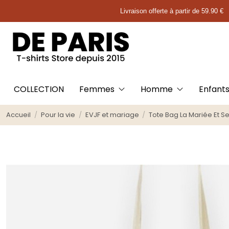
Livraison offerte à partir de 59.90 €
COLLECTION
Femmes
Homme
Enfant
Accueil
Pour la vie
EVJF et mariage
Tote Bag La Mariée Et S