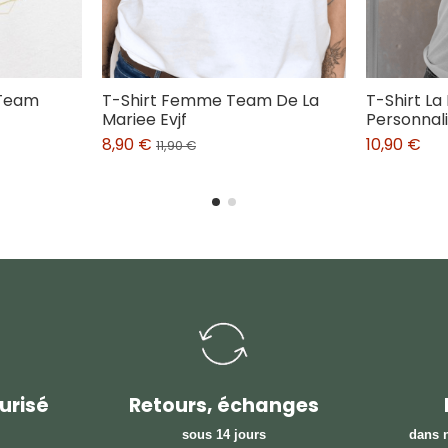
 Team
T-Shirt Femme Team De La
T-Shirt La
Mariee Evjf
Personnal
8,90 €
10,90 €
11,90 €
urisé
Retours, échanges
sous 14 jours
dans n