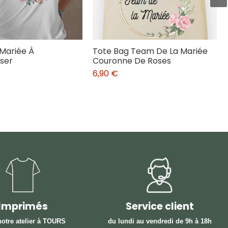
 Mariée À
Tote Bag Team De La Mariée
iser
Couronne De Roses
6,90 €
Imprimés
Service client
otre atelier à TOURS
du lundi au vendredi
de 9h à 18h