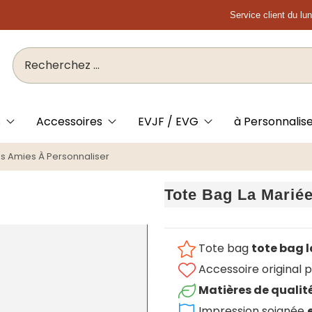
Service client du lu
s
Accessoires
EVJF / EVG
à Personnalis
es Amies À Personnaliser
Tote Bag La Marié
Tote bag
tote bag l
Accessoire original 
Matières de qualit
Impression soignée