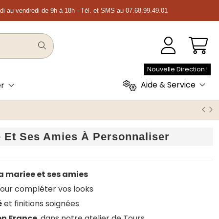
ndi au vendredi de 9h à 18h - Tél. et SMS au 07.68.99.49.01
Nouvelle Direction !
Aide & Service
er
e Et Ses Amies À Personnaliser
a mariee et ses amies
pour compléter vos looks
é
et finitions soignées
en France
, dans notre atelier de Tours