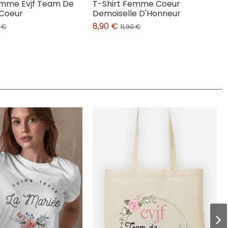
emme Evjf Team De
T-Shirt Femme Coeur
 Coeur
Demoiselle D'Honneur
8,90 €
0 €
11,90 €