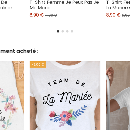
 De
T-Shirt Femme Je Peux Pas Je
T-Shirt F
aliser
Me Marie
La Mariée
8,90 €
8,90 €
11,90 €
11,9
lement acheté :
-3,00 €