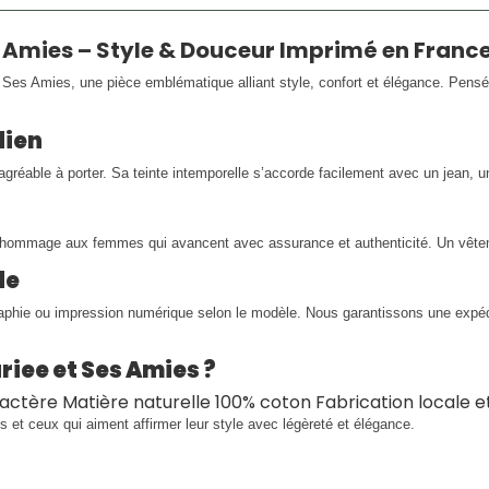
 Amies – Style & Douceur Imprimé en Franc
Ses Amies, une pièce emblématique alliant style, confort et élégance. Pensé
dien
éable à porter. Sa teinte intemporelle s’accorde facilement avec un jean, u
 hommage aux femmes qui avancent avec assurance et authenticité. Un vêtem
de
raphie ou impression numérique selon le modèle. Nous garantissons une expédi
riee et Ses Amies ?
aractère Matière naturelle 100% coton Fabrication locale 
s et ceux qui aiment affirmer leur style avec légèreté et élégance.