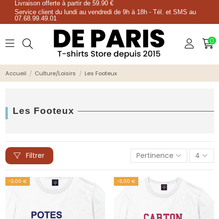
Livraison offerte à partir de 59.90 €
Service client du lundi au vendredi de 9h à 18h - Tél. et SMS au
07.68.99.49.01
0
Accueil
Culture/Loisirs
Les Footeux
Les Footeux
Filtrer
Pertinence
4
-3,00 €
-3,00 €