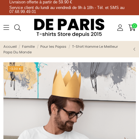
Livraison offerte à partir de 59.90 €
Service client du lundi au vendredi de 9h à 18h - Tél. et SMS au
07.68.99.49.01
0
Accueil
Famille
Pour les Papas
T-Shirt Homme Le Meilleur
Papa Du Monde
-3,00 €