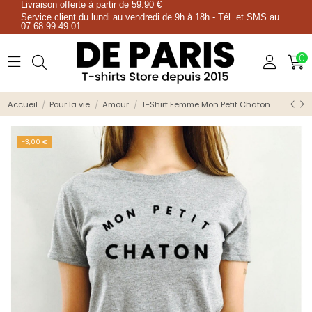
Livraison offerte à partir de 59.90 €
Service client du lundi au vendredi de 9h à 18h - Tél. et SMS au
07.68.99.49.01
0
Accueil
Pour la vie
Amour
T-Shirt Femme Mon Petit Chaton
-3,00 €