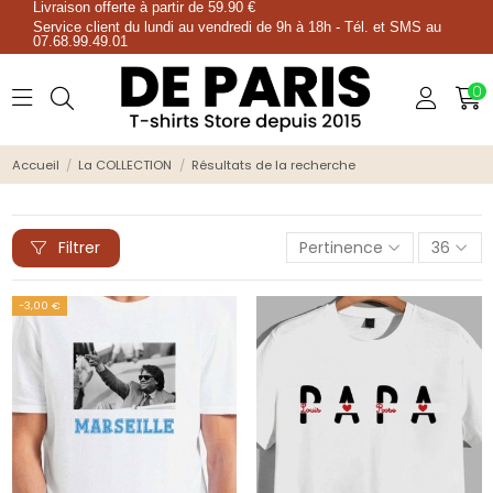
Livraison offerte à partir de 59.90 €
Service client du lundi au vendredi de 9h à 18h - Tél. et SMS au
07.68.99.49.01
0
Accueil
La COLLECTION
Résultats de la recherche
Filtrer
Pertinence
36
-3,00 €