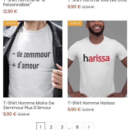
T-Shirt Homme M "À
T-Shirt Homme Vive Les Gros
Personnaliser"
9,90 €
12,90 €
12,90 €
-3,00 €
-3,00 €
T-Shirt Homme Moins De
T-Shirt Homme Harissa
Zemmour Plus D'Amour
9,90 €
12,90 €
9,90 €
12,90 €
1
2
3
…
8