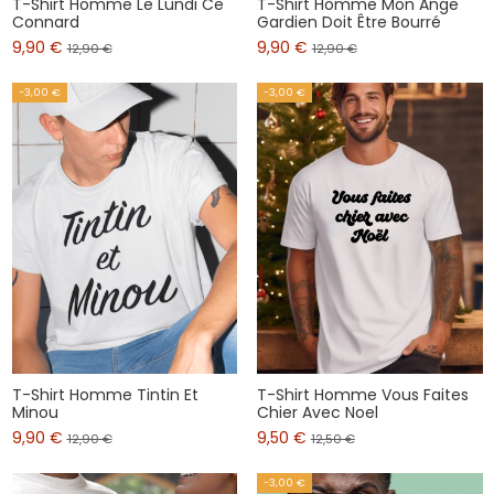
T-Shirt Homme Le Lundi Ce
T-Shirt Homme Mon Ange
Connard
Gardien Doit Être Bourré
9,90 €
9,90 €
12,90 €
12,90 €
-3,00 €
-3,00 €
T-Shirt Homme Tintin Et
T-Shirt Homme Vous Faites
Minou
Chier Avec Noel
9,90 €
9,50 €
12,90 €
12,50 €
-3,00 €