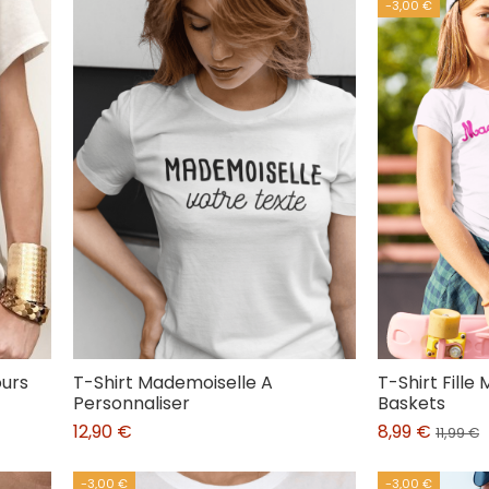
-3,00 €
ours
T-Shirt Mademoiselle A
T-Shirt Fille
Personnaliser
Baskets
12,90 €
8,99 €
11,99 €
-3,00 €
-3,00 €