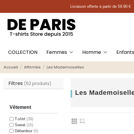
Livraison offerte à partir de 59.90 €
COLLECTION
Femmes
Homme
Enfant
Accueil
Affirmée
Les Mademoiselles
Filtres
(62 produits)
Les Mademoisell
Vêtement
T-shirt
(39)
Sweat
(15)
Débardeur
(5)