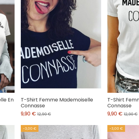
le En
T-Shirt Femme Mademoiselle
T-Shirt Fem
Connasse
Connasse
9,90 €
9,90 €
12,90 €
12,90 €
-3,00 €
-3,00 €