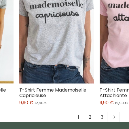
lle
T-Shirt Femme Mademoiselle
T-Shirt Fem
Capricieuse
Attachiante
9,90 €
9,90 €
12,90 €
12,90 €
1
2
3