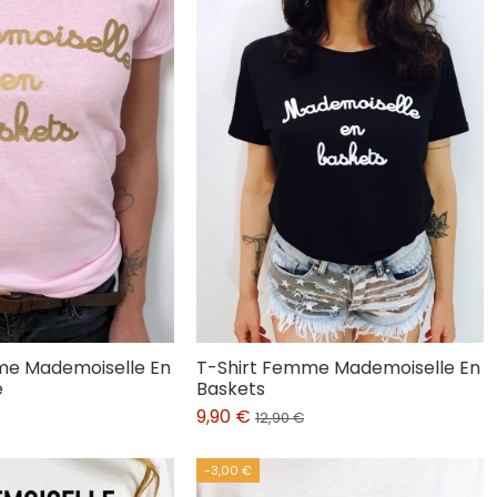
me Mademoiselle En
T-Shirt Femme Mademoiselle En
é
Baskets
9,90 €
12,90 €
-3,00 €