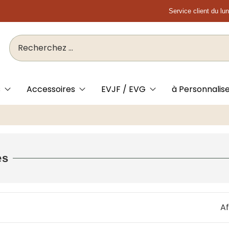
Service client du lu
s
Accessoires
EVJF / EVG
à Personnalis
es
Af