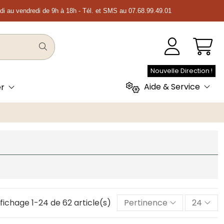
ndi au vendredi de 9h à 18h - Tél. et SMS au 07.68.99.49.01
Nouvelle Direction !
Aide & Service
er
fichage 1-24 de 62 article(s)
Pertinence
24