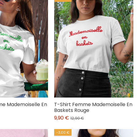
me Mademoiselle En
T-Shirt Femme Mademoiselle En
Baskets Rouge
9,90 €
12,90 €
-3,00 €