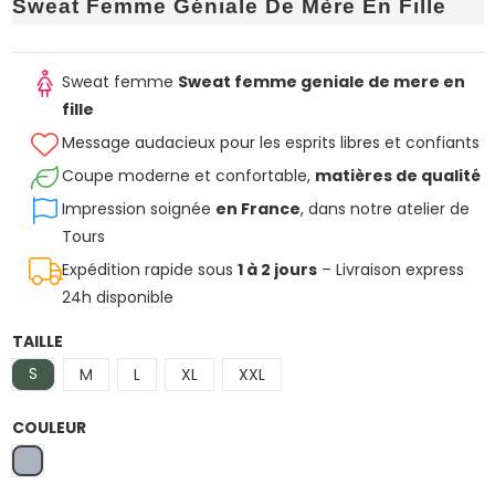
Sweat Femme Géniale De Mère En Fille
Sweat femme
Sweat femme geniale de mere en
fille
Message audacieux pour les esprits libres et confiants
Coupe moderne et confortable,
matières de qualité
Impression soignée
en France
, dans notre atelier de
Tours
Expédition rapide sous
1 à 2 jours
– Livraison express
24h disponible
TAILLE
S
M
L
XL
XXL
COULEUR
Gris