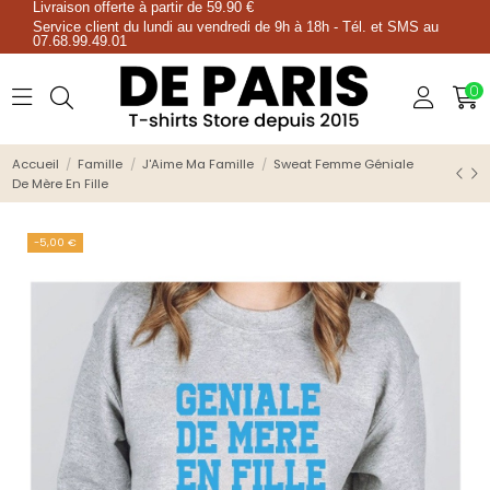
Livraison offerte à partir de 59.90 €
Service client du lundi au vendredi de 9h à 18h - Tél. et SMS au
07.68.99.49.01
0
Accueil
Famille
J'Aime Ma Famille
Sweat Femme Géniale
De Mère En Fille
-5,00 €