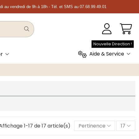
ndi au vendredi de 9h à 18h - Tél. et SMS au 07.68.99.49.01
Nouvelle Direction !
Aide & Service
er
Affichage 1-17 de 17 article(s)
Pertinence
17