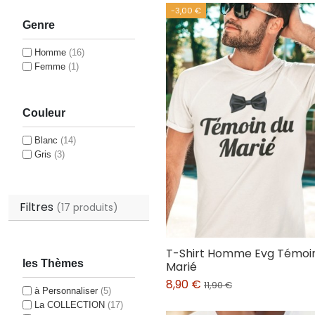
-3,00 €
Genre
Homme
(16)
Femme
(1)
Couleur
Blanc
(14)
Gris
(3)
Filtres
(17 produits)
T-Shirt Homme Evg Témoi
les Thèmes
Marié
8,90 €
11,90 €
à Personnaliser
(5)
La COLLECTION
(17)