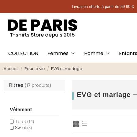
Livraison offerte à partir de 59.90 €
COLLECTION
Femmes
Homme
Enfant
Accueil
Pour la vie
EVG et mariage
Filtres
(17 produits)
EVG et mariage
Vêtement
T-shirt
(14)
Sweat
(3)