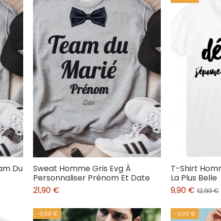
am Du
Sweat Homme Gris Evg À
T-Shirt Hom
Personnaliser Prénom Et Date
La Plus Belle
21,90 €
9,90 €
12,90 €
-3,00 €
-3,00 €