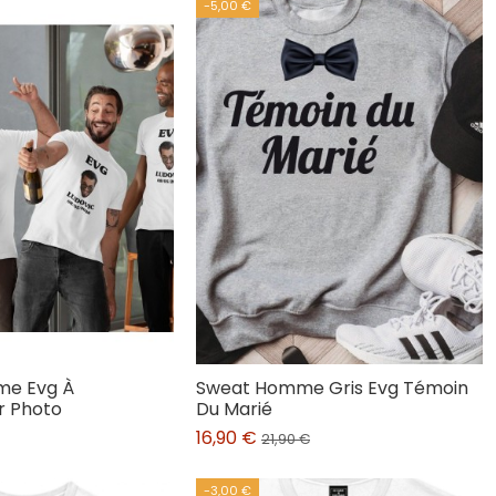
-5,00 €
me Evg À
Sweat Homme Gris Evg Témoin
r Photo
Du Marié
16,90 €
21,90 €
-3,00 €