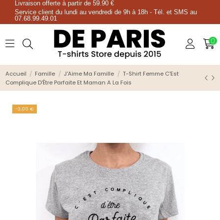
Livraison offerte à partir de 59.90 €
Service client du lundi au vendredi de 9h à 18h - Tél. et SMS au
07.68.99.49.01
0
Accueil
Famille
J'Aime Ma Famille
T-Shirt Femme C'Est
Complique D'Être Parfaite Et Maman A La Fois
-3,00 €