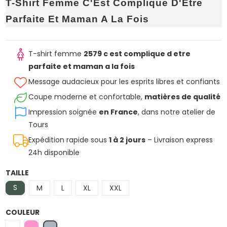
T-Shirt Femme C'Est Complique D'Être
Parfaite Et Maman A La Fois
T-shirt femme
2579 c est complique d etre
parfaite et maman a la fois
Message audacieux pour les esprits libres et confiants
Coupe moderne et confortable,
matières de qualité
Impression soignée
en France
, dans notre atelier de
Tours
Expédition rapide sous
1 à 2 jours
– Livraison express
24h disponible
TAILLE
S
M
L
XL
XXL
COULEUR