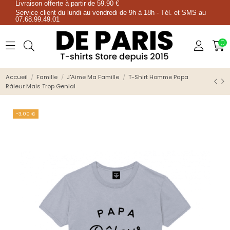
Livraison offerte à partir de 59.90 €
Service client du lundi au vendredi de 9h à 18h - Tél. et SMS au
07.68.99.49.01
0
Accueil
Famille
J'Aime Ma Famille
T-Shirt Homme Papa
Râleur Mais Trop Genial
-3,00 €