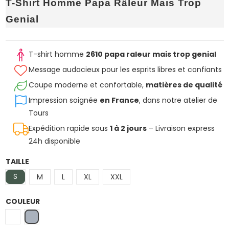
T-Shirt Homme Papa Râleur Mais Trop
Genial
T-shirt homme
2610 papa raleur mais trop genial
Message audacieux pour les esprits libres et confiants
Coupe moderne et confortable,
matières de qualité
Impression soignée
en France
, dans notre atelier de
Tours
Expédition rapide sous
1 à 2 jours
– Livraison express
24h disponible
TAILLE
S
M
L
XL
XXL
COULEUR
Blanc
Gris