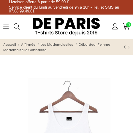
Livraison offerte à partir de 59.90 €
Service client du lundi au vendredi de 9h à 18h - Tél. et SMS au
07.68.99.49.01
0
Accueil
Affirmée
Les Mademoiselles
Débardeur Femme
Mademoiselle Connasse