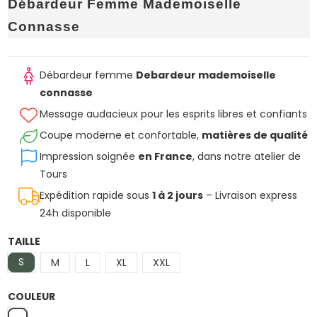
Débardeur Femme Mademoiselle
Connasse
Débardeur femme
Debardeur mademoiselle
connasse
Message audacieux pour les esprits libres et confiants
Coupe moderne et confortable,
matières de qualité
Impression soignée
en France
, dans notre atelier de
Tours
Expédition rapide sous
1 à 2 jours
– Livraison express
24h disponible
TAILLE
S
M
L
XL
XXL
COULEUR