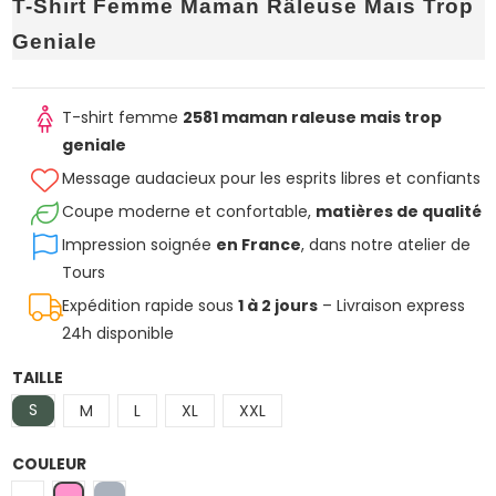
T-Shirt Femme Maman Râleuse Mais Trop
Geniale
T-shirt femme
2581 maman raleuse mais trop
geniale
Message audacieux pour les esprits libres et confiants
Coupe moderne et confortable,
matières de qualité
Impression soignée
en France
, dans notre atelier de
Tours
Expédition rapide sous
1 à 2 jours
– Livraison express
24h disponible
TAILLE
S
M
L
XL
XXL
COULEUR