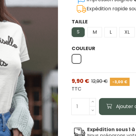
Expédition rapide s
TAILLE
S
M
L
XL
COULEUR
Blanc
9,90 €
12,90 €
-3,00 €
TTC
Ajouter 
Expédition sous 1 à
Nous préparons vot