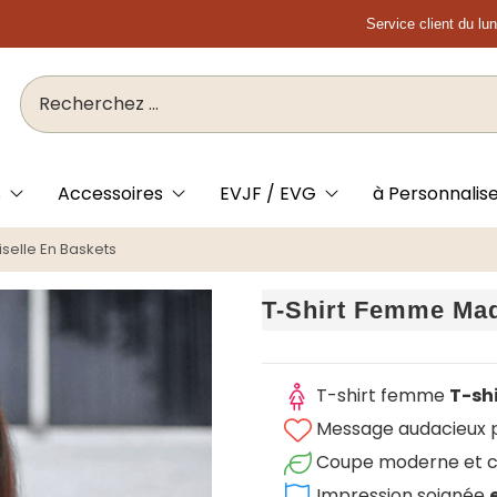
Service client du lu
s
Accessoires
EVJF / EVG
à Personnalis
elle En Baskets
T-Shirt Femme Mad
T-shirt femme
T-sh
Message audacieux po
Coupe moderne et c
Impression soignée