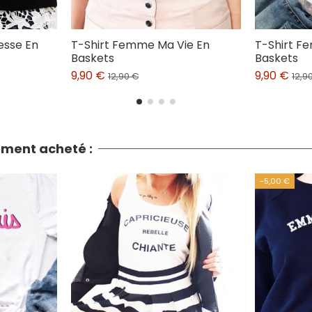
esse En
T-Shirt Femme Ma Vie En
T-Shirt 
Baskets
Baskets
9,90 €
9,90 €
12,90 €
12,9
lement acheté :
-5,00 €