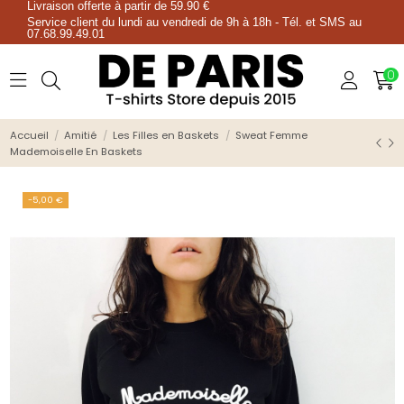
Livraison offerte à partir de 59.90 €
Service client du lundi au vendredi de 9h à 18h - Tél. et SMS au
07.68.99.49.01
0
Accueil
Amitié
Les Filles en Baskets
Sweat Femme
Mademoiselle En Baskets
-5,00 €