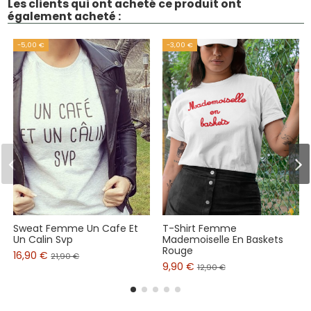
Les clients qui ont acheté ce produit ont
également acheté :
-5,00 €
-3,00 €
Sweat Femme Un Cafe Et
T-Shirt Femme
Un Calin Svp
Mademoiselle En Baskets
Rouge
16,90 €
21,90 €
9,90 €
12,90 €