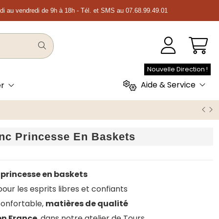
ndi au vendredi de 9h à 18h - Tél. et SMS au 07.68.99.49.01
Nouvelle Direction !
Aide & Service
er
nc Princesse En Baskets
 princesse en baskets
ur les esprits libres et confiants
onfortable,
matières de qualité
en France
, dans notre atelier de Tours