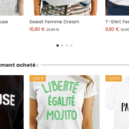
euse
Sweat Femme Dream
T-Shirt F
16,90 €
9,90 €
21,90 €
12,9
lement acheté :
-3,00 €
-3,00 €