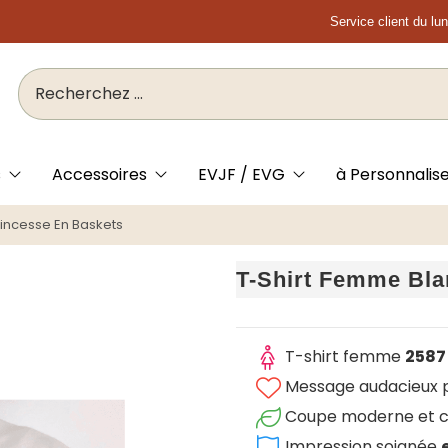
Service client du lu
s
Accessoires
EVJF / EVG
à Personnalis
rincesse En Baskets
T-Shirt Femme Bla
T-shirt femme
2587
Message audacieux po
Coupe moderne et c
Impression soignée