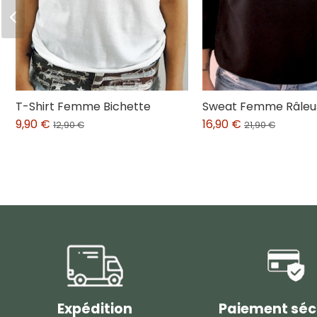
T-Shirt Femme Bichette
Sweat Femme Râleu
9,90 €
16,90 €
12,90 €
21,90 €
Expédition
Paiement séc