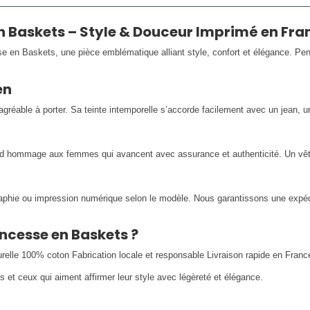
 Baskets – Style & Douceur Imprimé en Fra
 en Baskets, une pièce emblématique alliant style, confort et élégance. Pen
en
éable à porter. Sa teinte intemporelle s’accorde facilement avec un jean, u
d hommage aux femmes qui avancent avec assurance et authenticité. Un vête
raphie ou impression numérique selon le modèle. Nous garantissons une expédi
incesse en Baskets ?
urelle 100% coton Fabrication locale et responsable Livraison rapide en Franc
s et ceux qui aiment affirmer leur style avec légèreté et élégance.