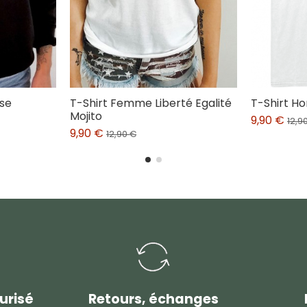
se
T-Shirt Femme Liberté Egalité
T-Shirt H
Mojito
9,90 €
12,9
9,90 €
12,90 €
urisé
Retours, échanges