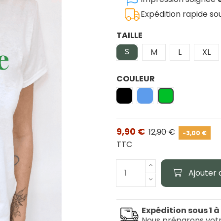
Expédition rapide s
TAILLE
S
M
L
XL
COULEUR
Noir
Bleu
Vert Kelly
9,90 €
12,90 €
-3,00 €
TTC
Ajouter 
Expédition sous 1 à
Nous préparons vot