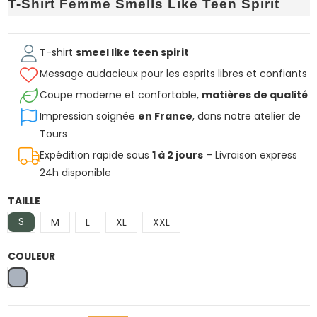
T-Shirt Femme Smells Like Teen Spirit
T-shirt
smeel like teen spirit
Message audacieux pour les esprits libres et confiants
Coupe moderne et confortable,
matières de qualité
Impression soignée
en France
, dans notre atelier de
Tours
Expédition rapide sous
1 à 2 jours
– Livraison express
24h disponible
TAILLE
S
M
L
XL
XXL
COULEUR
Gris