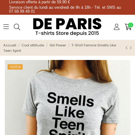
Livraison offerte à partir de 59.90 €
Service client du lundi au vendredi de 9h à 18h - Tél. et SMS au
07.68.99.49.01
0
Accueil
Cool attitude
Girl Power
T-Shirt Femme Smells Like
Teen Spirit
-3,00 €