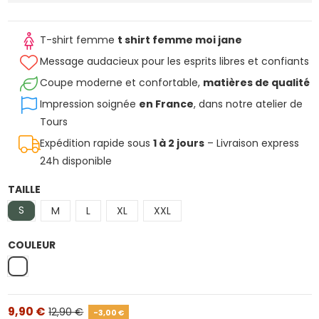
T-shirt femme
t shirt femme moi jane
Message audacieux pour les esprits libres et confiants
Coupe moderne et confortable,
matières de qualité
Impression soignée
en France
, dans notre atelier de
Tours
Expédition rapide sous
1 à 2 jours
– Livraison express
24h disponible
TAILLE
S
M
L
XL
XXL
COULEUR
Blanc
9,90 €
12,90 €
-3,00 €