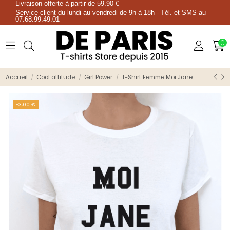
Livraison offerte à partir de 59.90 €
Service client du lundi au vendredi de 9h à 18h - Tél. et SMS au
07.68.99.49.01
0
Accueil
Cool attitude
Girl Power
T-Shirt Femme Moi Jane
-3,00 €