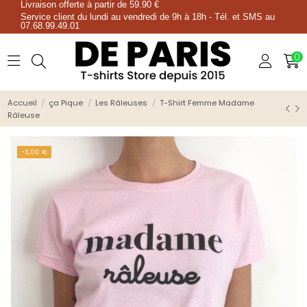
Livraison offerte à partir de 59.90 €
Service client du lundi au vendredi de 9h à 18h - Tél. et SMS au
07.68.99.49.01
0
Accueil
ça Pique
Les Râleuses
T-Shirt Femme Madame
Râleuse
-3,00 €