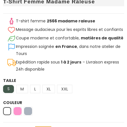
T-Shirt Femme Madame Râleuse
T-shirt femme
2566 madame raleuse
Message audacieux pour les esprits libres et confiants
Coupe moderne et confortable,
matières de qualité
Impression soignée
en France
, dans notre atelier de
Tours
Expédition rapide sous
1 à 2 jours
– Livraison express
24h disponible
TAILLE
S
M
L
XL
XXL
COULEUR
Blanc
Rose
Gris