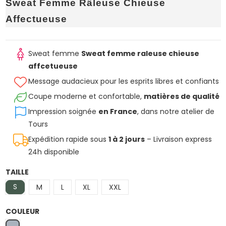
Sweat Femme Râleuse Chieuse
Affectueuse
Sweat femme
Sweat femme raleuse chieuse
affcetueuse
Message audacieux pour les esprits libres et confiants
Coupe moderne et confortable,
matières de qualité
Impression soignée
en France
, dans notre atelier de
Tours
Expédition rapide sous
1 à 2 jours
– Livraison express
24h disponible
TAILLE
S
M
L
XL
XXL
COULEUR