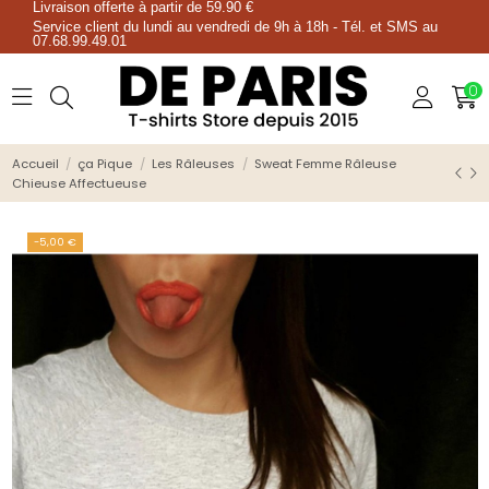
Livraison offerte à partir de 59.90 €
Service client du lundi au vendredi de 9h à 18h - Tél. et SMS au
07.68.99.49.01
0
Accueil
ça Pique
Les Râleuses
Sweat Femme Râleuse
Chieuse Affectueuse
-5,00 €