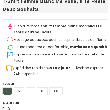
T-Shirt Femme Blanc Me Voilà, Il Te Reste
Deux Souhaits
T-shirt femme
t shirt femme blanc me voila il te
reste deux souhaits
Message audacieux pour les esprits libres et confiants
Coupe moderne et confortable,
matières de qualité
Impression soignée
en France
, dans notre atelier de
Tours
Expédition rapide sous
1 à 2 jours
– Livraison express
24h disponible
TAILLE
S
M
L
XL
XXL
COULEUR