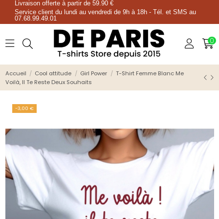
Livraison offerte à partir de 59.90 €
Service client du lundi au vendredi de 9h à 18h - Tél. et SMS au
07.68.99.49.01
0
Accueil
Cool attitude
Girl Power
T-Shirt Femme Blanc Me
Voilà, Il Te Reste Deux Souhaits
-3,00 €