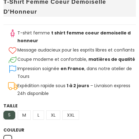
T-Shirt Femme Coeur Demoiselle
D'Honneur
T-shirt femme
t shirt femme coeur demoiselle d
honneur
Message audacieux pour les esprits libres et confiants
Coupe moderne et confortable,
matières de qualité
Impression soignée
en France
, dans notre atelier de
Tours
Expédition rapide sous
1 à 2 jours
– Livraison express
24h disponible
TAILLE
S
M
L
XL
XXL
COULEUR