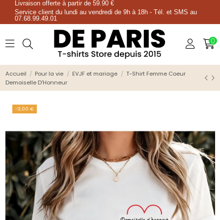
Livraison offerte à partir de 59.90 €
Service client du lundi au vendredi de 9h à 18h - Tél. et SMS au
07.68.99.49.01
0
Accueil
Pour la vie
EVJF et mariage
T-Shirt Femme Coeur
Demoiselle D'Honneur
-3,00 €