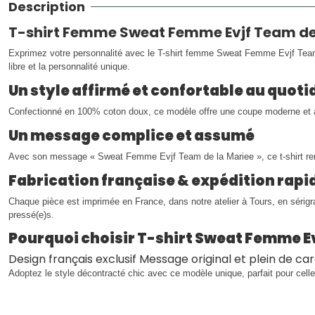
Description
T-shirt Femme Sweat Femme Evjf Team de 
Exprimez votre personnalité avec le T-shirt femme Sweat Femme Evjf Team d
libre et la personnalité unique.
Un style affirmé et confortable au quoti
Confectionné en 100% coton doux, ce modèle offre une coupe moderne et agr
Un message complice et assumé
Avec son message « Sweat Femme Evjf Team de la Mariee », ce t-shirt re
Fabrication française & expédition rapi
Chaque pièce est imprimée en France, dans notre atelier à Tours, en sérig
pressé(e)s.
Pourquoi choisir T-shirt Sweat Femme Ev
Design français exclusif Message original et plein de c
Adoptez le style décontracté chic avec ce modèle unique, parfait pour celle