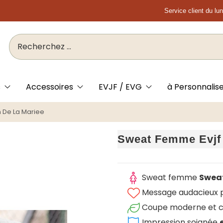
Service client du lu
s
Accessoires
EVJF / EVG
à Personnalis
 De La Mariee
Sweat Femme Evjf
Sweat femme
Sweat
Message audacieux po
Coupe moderne et c
Impression soignée