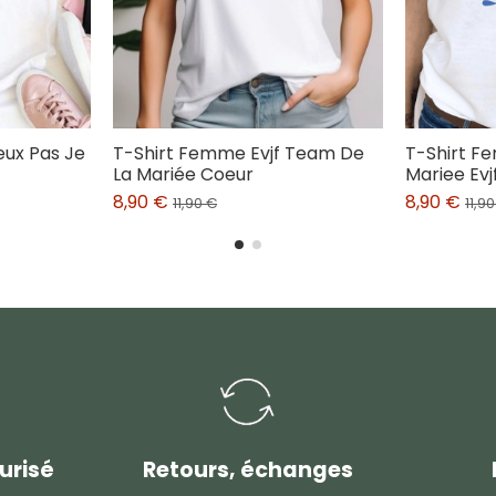
eux Pas Je
T-Shirt Femme Evjf Team De
T-Shirt F
La Mariée Coeur
Mariee Evj
8,90 €
8,90 €
11,90 €
11,9
urisé
Retours, échanges