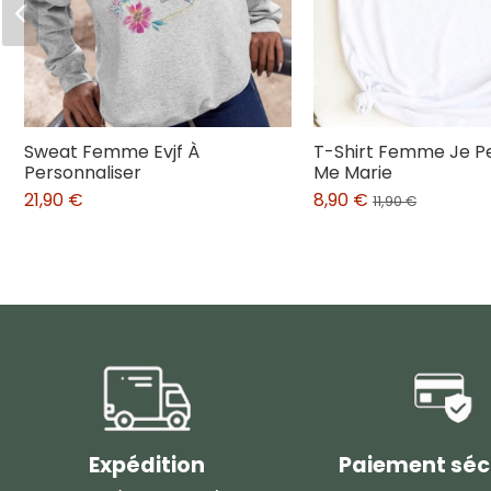
Sweat Femme Evjf À
T-Shirt Femme Je P
Personnaliser
Me Marie
21,90 €
8,90 €
11,90 €
Expédition
Paiement séc