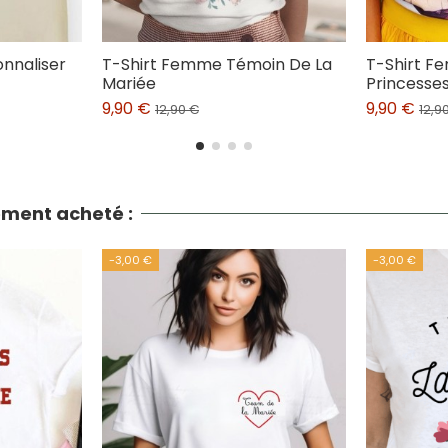
onnaliser
T-Shirt Femme Témoin De La
T-Shirt F
Mariée
Princesse
9,90 €
9,90 €
12,90 €
12,9
lement acheté :
-3,00 €
-3,00 €