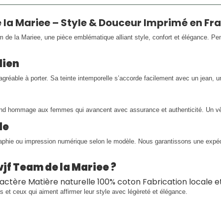
la Mariee – Style & Douceur Imprimé en Fr
e la Mariee, une pièce emblématique alliant style, confort et élégance. Pen
dien
éable à porter. Sa teinte intemporelle s’accorde facilement avec un jean, u
nd hommage aux femmes qui avancent avec assurance et authenticité. Un vêt
de
raphie ou impression numérique selon le modèle. Nous garantissons une expédi
jf Team de la Mariee ?
aractère Matière naturelle 100% coton Fabrication locale 
s et ceux qui aiment affirmer leur style avec légèreté et élégance.