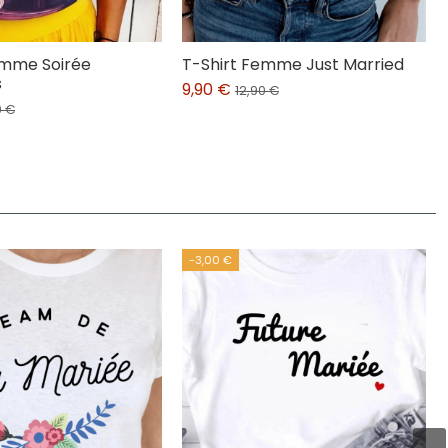
emme Soirée
T-Shirt Femme Just Married
s
9,90 €
12,90 €
0 €
-3,00 €