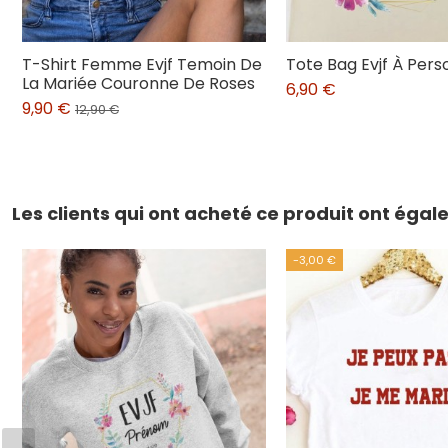
T-Shirt Femme Evjf Temoin De
Tote Bag Evjf À Pers
La Mariée Couronne De Roses
6,90 €
9,90 €
12,90 €
Les clients qui ont acheté ce produit ont éga
-3,00 €