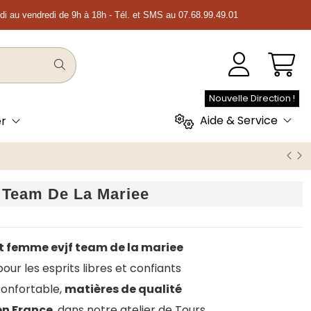
ndi au vendredi de 9h à 18h - Tél. et SMS au 07.68.99.49.01
Nouvelle Direction !
Aide & Service
er
 Team De La Mariee
 femme evjf team de la mariee
ur les esprits libres et confiants
onfortable,
matières de qualité
en France
, dans notre atelier de Tours