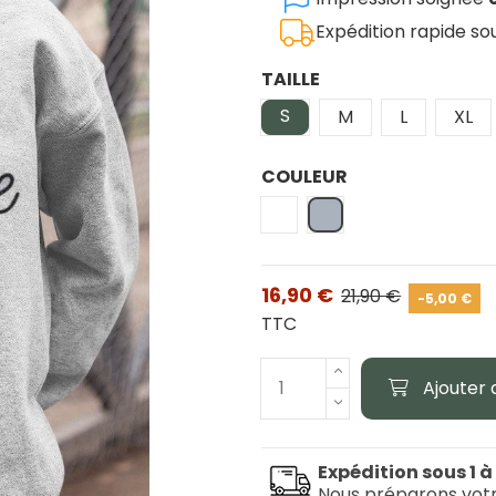
Expédition rapide s
TAILLE
S
M
L
XL
COULEUR
Blanc
Gris
16,90 €
21,90 €
-5,00 €
TTC
Ajouter 
Expédition sous 1 à
Nous préparons vot