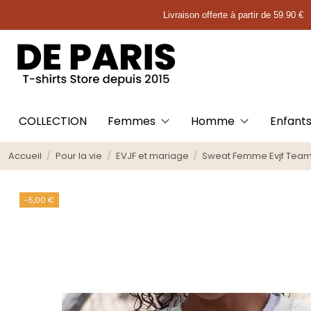
Livraison offerte à partir de 59.90 €
COLLECTION
Femmes
Homme
Enfant
Accueil
Pour la vie
EVJF et mariage
Sweat Femme Evjf Team
-5,00 €