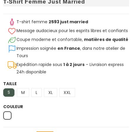
T-Shirt Femme Just Married
T-shirt femme
2593 just married
Message audacieux pour les esprits libres et confiants
Coupe moderne et confortable,
matières de qualité
Impression soignée
en France
, dans notre atelier de
Tours
Expédition rapide sous
1 à 2 jours
– Livraison express
24h disponible
TAILLE
S
M
L
XL
XXL
COULEUR
Blanc