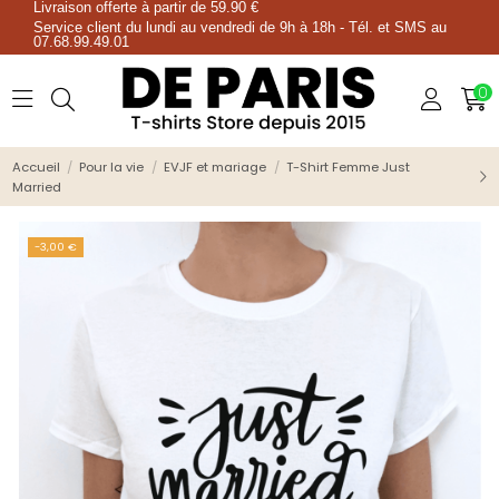
Livraison offerte à partir de 59.90 €
Service client du lundi au vendredi de 9h à 18h - Tél. et SMS au
07.68.99.49.01
0
Accueil
Pour la vie
EVJF et mariage
T-Shirt Femme Just
Married
-3,00 €