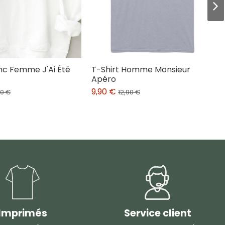
nc Femme J'Ai Été
T-Shirt Homme Monsieur
Apéro
9,90 €
90 €
12,90 €
Imprimés
Service client