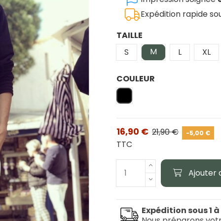
Expédition rapide s
TAILLE
M
S
L
XL
COULEUR
Noir
16,90 €
21,90 €
-5,00 €
TTC
Ajouter 
Expédition sous 1 à
Nous préparons vot