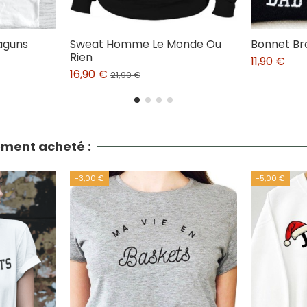
aguns
Sweat Homme Le Monde Ou
Bonnet Br
Rien
11,90 €
16,90 €
21,90 €
lement acheté :
-3,00 €
-5,00 €