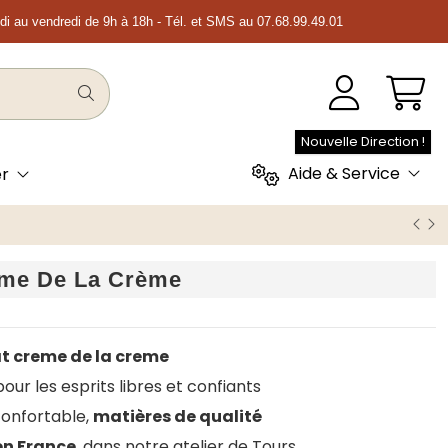
ndi au vendredi de 9h à 18h - Tél. et SMS au 07.68.99.49.01
Nouvelle Direction !
Aide & Service
er
me De La Crème
t creme de la creme
ur les esprits libres et confiants
onfortable,
matières de qualité
en France
, dans notre atelier de Tours