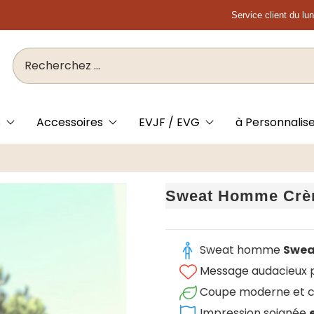
Service client du lu
s
Accessoires
EVJF / EVG
à Personnalis
Sweat Homme Crè
Sweat homme
Swea
Message audacieux po
Coupe moderne et c
Impression soignée