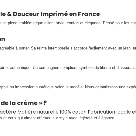
le & Douceur Imprimé en France
 pièce emblématique alliant style, confort et élégance. Pensé pour les esprit
en
éable à porter. Sa teinte intemporelle s’accorde facilement avec un jean, u
ûr et authentique. Un compagnon complice, symbole de liberté et d’assuranc
raphie ou impression numérique selon le modèle. Nous garantissons une expédi
de la crème » ?
aractère Matière naturelle 100% coton Fabrication locale 
s et ceux qui aiment affirmer leur style avec légèreté et élégance.