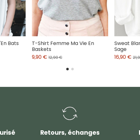
'En Bats
T-Shirt Femme Ma Vie En
Sweat Bla
Baskets
Sage
9,90 €
16,90 €
12,90 €
21,
urisé
Retours, échanges