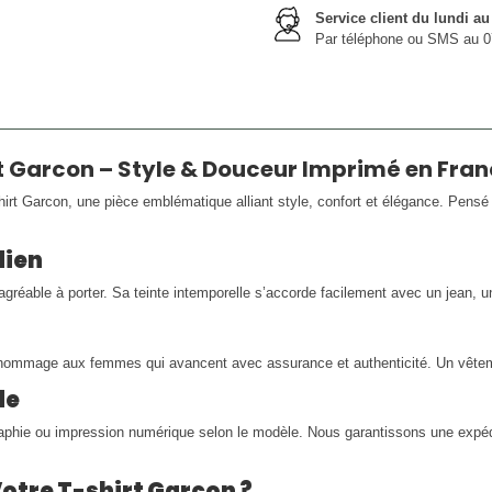
Service client du lundi a
Par téléphone ou SMS au 0
t Garcon – Style & Douceur Imprimé en Fra
irt Garcon, une pièce emblématique alliant style, confort et élégance. Pensé 
dien
éable à porter. Sa teinte intemporelle s’accorde facilement avec un jean, u
d hommage aux femmes qui avancent avec assurance et authenticité. Un vêtem
de
raphie ou impression numérique selon le modèle. Nous garantissons une expédi
Votre T-shirt Garcon ?