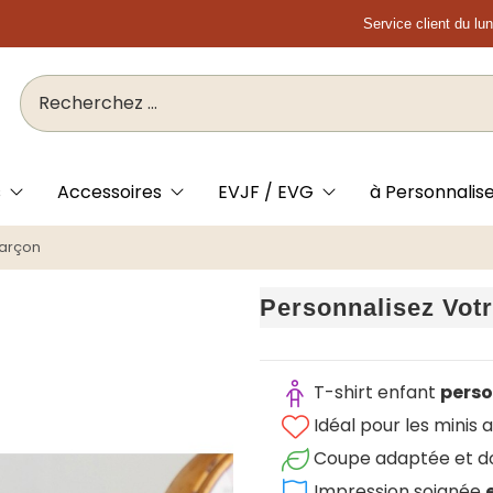
Service client du lu
s
Accessoires
EVJF / EVG
à Personnalis
Garçon
Personnalisez Votr
T-shirt enfant
perso
Idéal pour les minis 
Coupe adaptée et d
Impression soignée