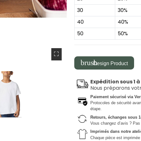
30
30%
40
40%
50
50%
brush
Design Product
Expédition sous 1 à
Nous préparons vot
Paiement sécurisé via Ver
Protocoles de sécurité avanc
étape.
Retours, échanges sous 1
Vous changez d’avis ? Pas 
Imprimés dans notre ateli
Chaque pièce est imprimée da