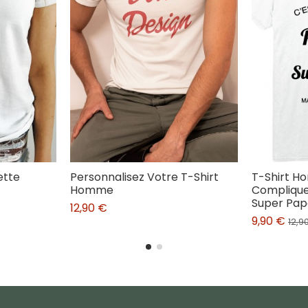
ette
Personnalisez Votre T-Shirt
T-Shirt H
Homme
Complique 
Super Pap
12,90 €
9,90 €
12,9