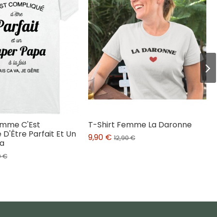
omme C'Est
T-Shirt Femme La Daronne
D'Être Parfait Et Un
9,90 €
12,90 €
a
0 €