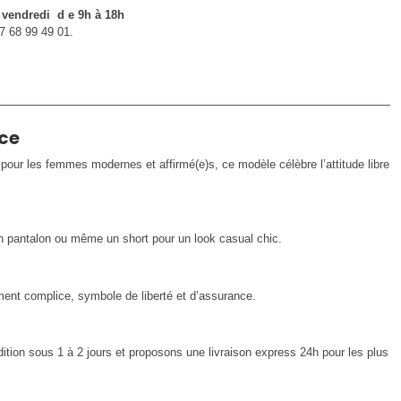
u vendredi d e 9h à 18h
7 68 99 49 01.
nce
pour les femmes modernes et affirmé(e)s, ce modèle célèbre l’attitude libre
n pantalon ou même un short pour un look casual chic.
ent complice, symbole de liberté et d’assurance.
tion sous 1 à 2 jours et proposons une livraison express 24h pour les plus