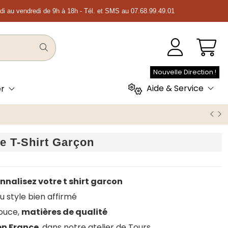
ndi au vendredi de 9h à 18h - Tél. et SMS au 07.68.99.49.01
Nouvelle Direction !
Aide & Service
er
e T-Shirt Garçon
nnalisez votre t shirt garcon
au style bien affirmé
ouce,
matières de qualité
en France
, dans notre atelier de Tours