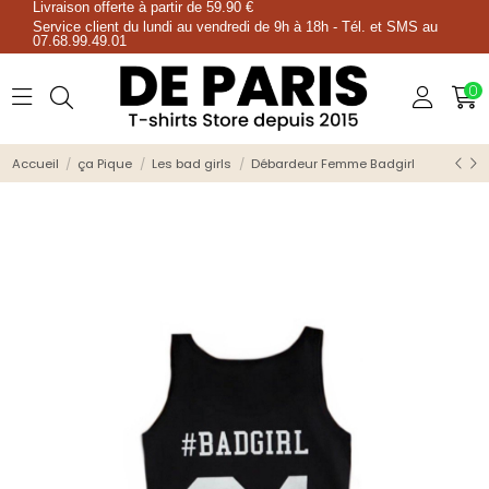
Livraison offerte à partir de 59.90 €
Service client du lundi au vendredi de 9h à 18h - Tél. et SMS au
07.68.99.49.01
0
Accueil
ça Pique
Les bad girls
Débardeur Femme Badgirl