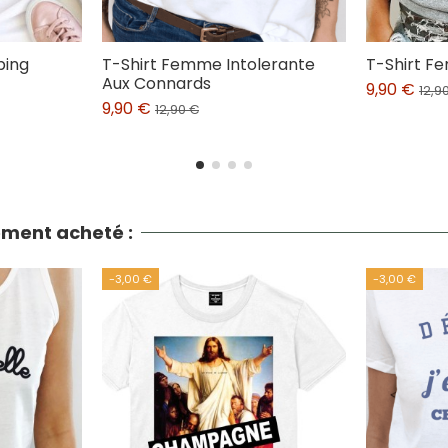
ping
T-Shirt Femme Intolerante
T-Shirt F
Aux Connards
9,90 €
12,9
9,90 €
12,90 €
lement acheté :
-3,00 €
-3,00 €