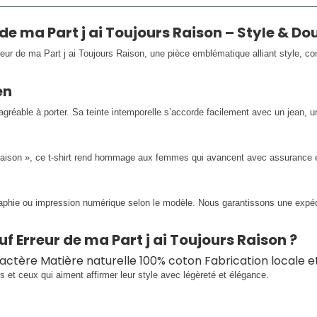
e ma Part j ai Toujours Raison – Style & D
ur de ma Part j ai Toujours Raison, une pièce emblématique alliant style, c
en
éable à porter. Sa teinte intemporelle s’accorde facilement avec un jean, u
ison », ce t-shirt rend hommage aux femmes qui avancent avec assurance et
raphie ou impression numérique selon le modèle. Nous garantissons une expédi
f Erreur de ma Part j ai Toujours Raison ?
aractère Matière naturelle 100% coton Fabrication locale 
s et ceux qui aiment affirmer leur style avec légèreté et élégance.