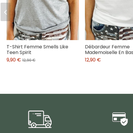
T-Shirt Femme Smells Like
Débardeur Femme
Teen Spirit
Mademoiselle En Ba
9,90 €
12,90 €
12,90 €