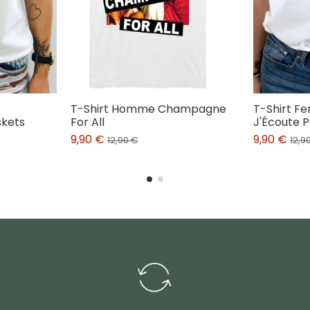
T-Shirt Homme Champagne
T-Shirt F
skets
For All
J'Écoute P
9,90 €
9,90 €
12,90 €
12,9