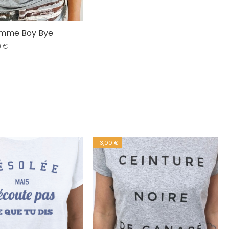
emme Boy Bye
0 €
-3,00 €