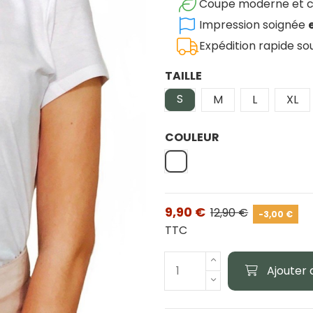
Coupe moderne et c
Impression soignée
Expédition rapide s
TAILLE
S
M
L
XL
COULEUR
Blanc
9,90 €
12,90 €
-3,00 €
TTC
Ajouter 