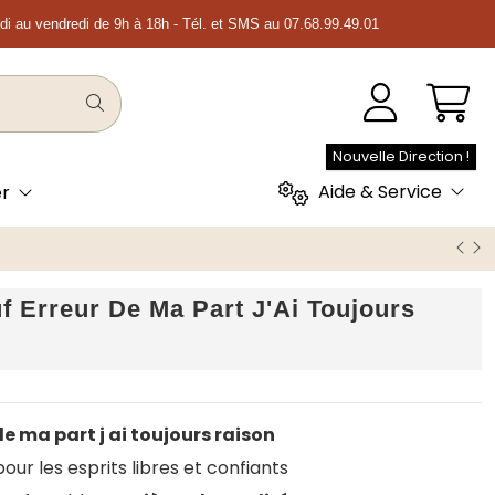
ndi au vendredi de 9h à 18h - Tél. et SMS au 07.68.99.49.01
Nouvelle Direction !
Aide & Service
er
 Erreur De Ma Part J'Ai Toujours
de ma part j ai toujours raison
ur les esprits libres et confiants