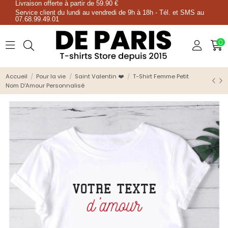
Livraison offerte à partir de 59.90 €
Service client du lundi au vendredi de 9h à 18h - Tél. et SMS au
07.68.99.49.01
0
Accueil
Pour la vie
Saint Valentin ❤️
T-Shirt Femme Petit
Nom D'Amour Personnalisé