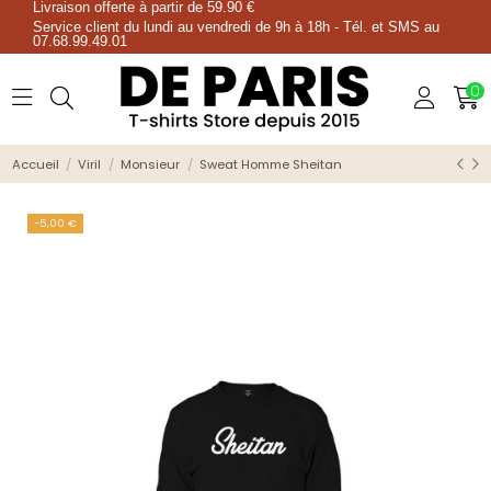
Livraison offerte à partir de 59.90 €
Service client du lundi au vendredi de 9h à 18h - Tél. et SMS au
07.68.99.49.01
0
Accueil
Viril
Monsieur
Sweat Homme Sheitan
-5,00 €