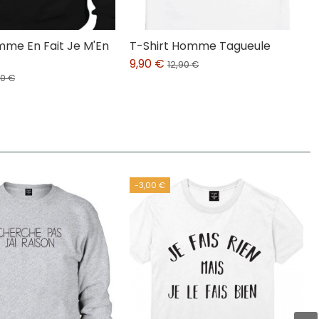
me En Fait Je M'En
T-Shirt Homme Tagueule
9,90 €
12,90 €
90 €
-3,00 €