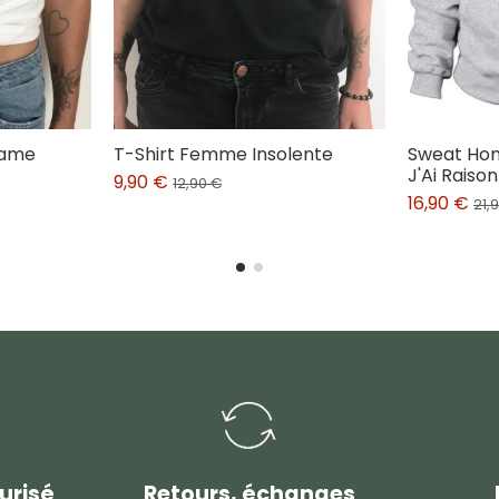
dame
T-Shirt Femme Insolente
Sweat Ho
J'Ai Raison
9,90 €
12,90 €
16,90 €
21,
urisé
Retours, échanges