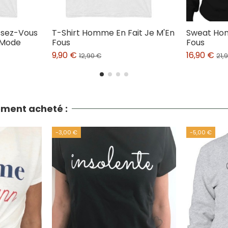
ssez-Vous
T-Shirt Homme En Fait Je M'En
Sweat Hom
a Mode
Fous
Fous
9,90 €
16,90 €
12,90 €
21,
lement acheté :
-3,00 €
-5,00 €