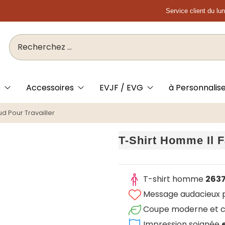
Service client du lu
s
Accessoires
EVJF / EVG
à Personnalis
ud Pour Travailler
T-Shirt Homme Il F
T-shirt homme
2637
Message audacieux po
Coupe moderne et c
Impression soignée