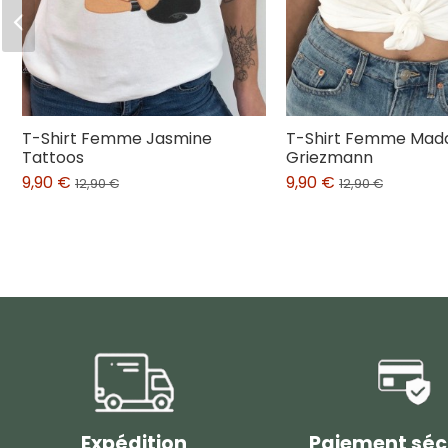
T-Shirt Femme Jasmine
T-Shirt Femme Ma
Tattoos
Griezmann
9,90 €
9,90 €
12,90 €
12,90 €
Expédition
Paiement séc