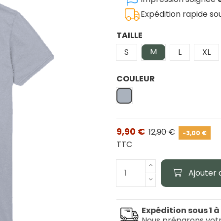
Expédition rapide s
TAILLE
M
S
L
XL
COULEUR
Gris
9,90 €
12,90 €
-3,00 €
TTC
Ajouter 
Expédition sous 1 à
Nous préparons vot