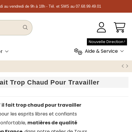
ndi au vendredi de 9h à 18h - Tél. et SMS au 07.68.99.49.01
Nouvelle Direction !
Aide & Service
er
ait Trop Chaud Pour Travailler
 il fait trop chaud pour travailler
ur les esprits libres et confiants
onfortable,
matières de qualité
en France
, dans notre atelier de Tours